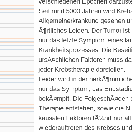
verschiedenen Epochen darzuste
Seit rund 5000 Jahren wird Krebs
Allgemeinerkrankung gesehen un
Ã¶rtliches Leiden. Der Tumor ist 
nur das letzte Symptom eines la
Krankheitsprozesses. Die Beseit
ursÃ¤chlichen Faktoren muss dah
jeder Krebstherapie darstellen.
Leider wird in der herkÃ¶mmlich
nur das Symptom, das Endstadi
bekÃ¤mpft. Die FolgeschÃ¤den d
Therapie entstehen, sowie die N
kausalen Faktoren fÃ¼hrt nur all
wiederauftreten des Krebses und