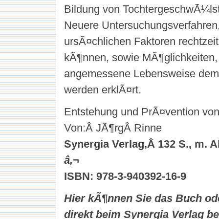
Bildung von TochtergeschwÃ¼ls
Neuere Untersuchungsverfahren,
ursÃ¤chlichen Faktoren rechtzei
kÃ¶nnen, sowie MÃ¶glichkeiten,
angemessene Lebensweise dem 
werden erklÃ¤rt.
Entstehung und PrÃ¤vention von
Von:Â JÃ¶rgÂ Rinne
Synergia Verlag,Â 132 S., m. Ab
â‚¬
ISBN: 978-3-940392-16-9
Hier kÃ¶nnen Sie das Buch od
direkt beim Synergia Verlag be