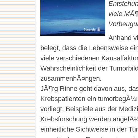
Entstehun
viele MÃ¶
Vorbeugu
Anhand vi
belegt, dass die Lebensweise e
viele verschiedenen Kausalfaktor
Wahrscheinlichkeit der Tumorbil
zusammenhÃ¤ngen.
JÃ¶rg Rinne geht davon aus, da
Krebspatienten ein tumorbegÃ¼n
vorliegt. Beispiele aus der Mediz
Krebsforschung werden angefÃ¼
einheitliche Sichtweise in der T